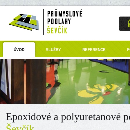
ÚVOD
SLUŽBY
REFERENCE
F
Epoxidové a polyuretanové p
Ševčík