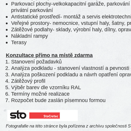
Parkovací plochy-velkokapacitní garáže, parkování
privátní parkování
Antistatické prostředí- montáž a servis elektrotechn
Veřejné prostory- nemocnice, vstupní haly, šatny, p
Zátěžové podlahy- sklady, výrobní haly, dílny, opra
Nákladní rampy
Terasy
Konzultace přímo na místě zdarma
Stanovení požadavků
Analýza podkladu - stanovení vlastností a pevnost
Analýza poškození podkladu a návrh opatření opra
Zátěžový profil
Výběr barev dle vzorníku RAL
Termíny možné realizace
Rozpočet bude zaslán písemnou formou
Fotografafie na této stránce byla pořízena z archívu společnosti