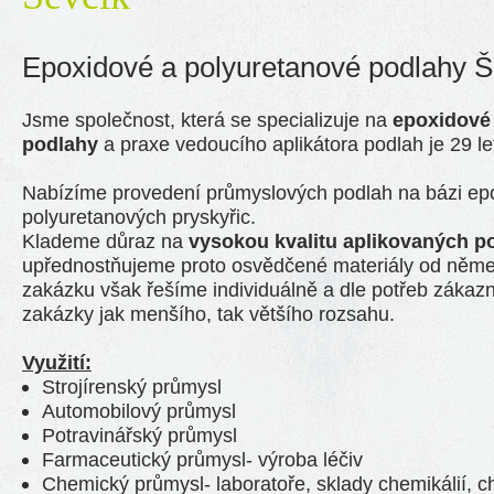
Epoxidové a polyuretanové podlahy Š
Jsme společnost, která se specializuje na
epoxidové
podlahy
a praxe vedoucího aplikátora podlah je 29 le
Nabízíme provedení průmyslových podlah na bázi ep
polyuretanových pryskyřic.
Klademe důraz na
vysokou kvalitu aplikovaných p
upřednostňujeme proto osvědčené materiály od něm
zakázku však řešíme individuálně a dle potřeb zákaz
zakázky jak menšího, tak většího rozsahu.
Využití:
Strojírenský průmysl
Automobilový průmysl
Potravinářský průmysl
Farmaceutický průmysl- výroba léčiv
Chemický průmysl- laboratoře, sklady chemikálií, 